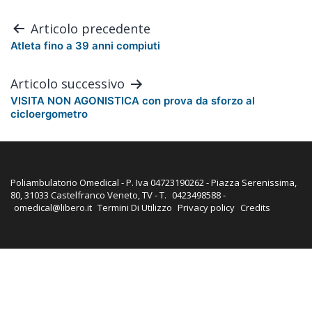
Navigazione
Articolo precedente
articoli
Atleta fino a 39 anni compiuti
Articolo successivo
VISITA NON AGONISTICA con prova da sforzo al
cicloergometro
Poliambulatorio Omedical - P. Iva 04723190262 - Piazza Serenissima,
80, 31033 Castelfranco Veneto, TV - T.
0423498588
-
omedical@libero.it
Termini Di Utilizzo
Privacy policy
Credits